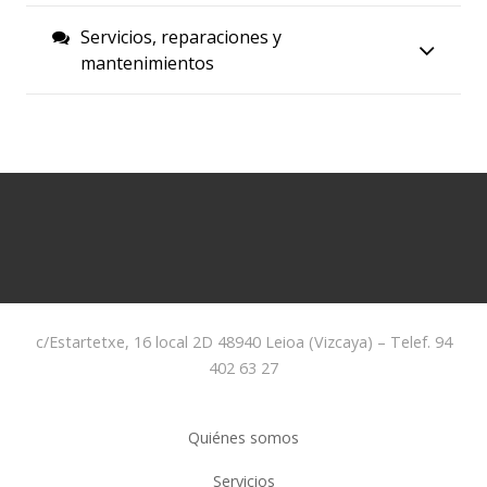
Servicios, reparaciones y
mantenimientos
c/Estartetxe, 16 local 2D 48940 Leioa (Vizcaya) – Telef. 94
402 63 27
Quiénes somos
Servicios